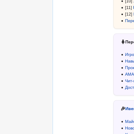
[10]
[11]
[12]
Пер
🧍
Пер
Игро
Навы
Про
AMA
Чит-
Дост
🎉
Иве
Май
Ново