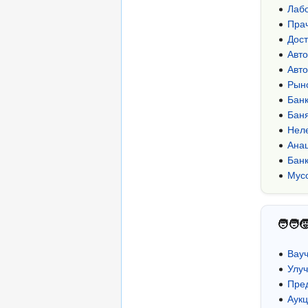
Лаб
Пра
Дост
Авт
Авт
Рын
Бан
Бан
Нел
Ана
Бан
Мус
🧑‍🧑‍
Вау
Улу
Пре
Аукц