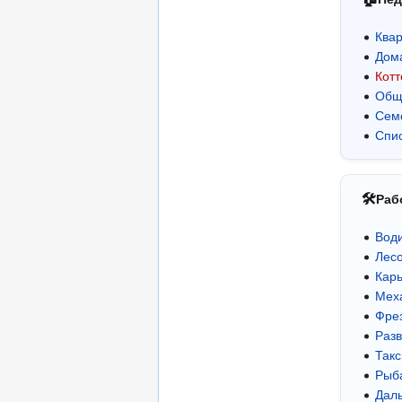
Ква
Дом
Кот
Общ
Сем
Спи
🛠
Раб
Води
Лес
Кар
Мех
Фре
Разв
Такс
Рыб
Дал