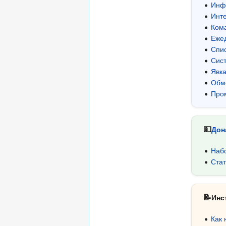
Инф
Инт
Ком
Еже
Спи
Сис
Явка
Обм
Про
💵
Дон
Наб
Стат
📝
Инс
Как 