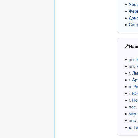
Убо
Фер
Доно
Спе
📍
Нас
пгт.
пгт.
г. Л
г. А
с. Р
г. Ю
г. Н
пос.
мкр-
пос.
д. Г