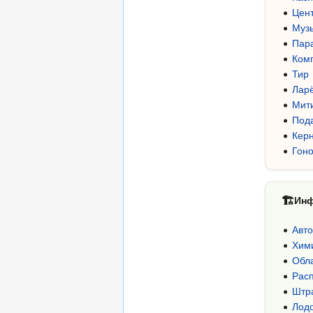
Цен
Муз
Пар
Ком
Тир
Ларё
Мит
Под
Кер
Гоно
🏗
Инф
Авто
Хими
Обла
Рас
Штр
Лод