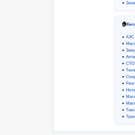
Захв
🏠
Би
АЗС
Мага
Заку
Апте
СТО
Тюн
Спо
Риэл
Нота
Маг
Маг
Такс
Тра