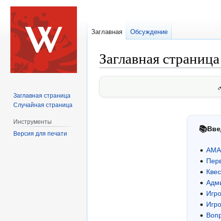
Заглавная
Обсуждение
Заглавная страница
Перейти
Перейти
к
к
Заглавная страница
навигации
поиску
Случайная страница
Инструменты
📚
Вве
Версия для печати
AMA
Пер
Кве
Адм
Игр
Игро
Вопр