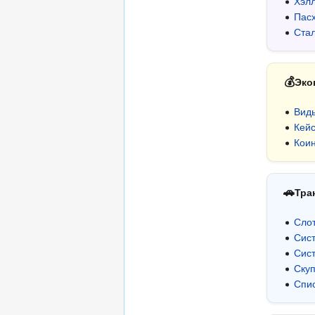
Хэлл
Пас
Стал
💰
Эко
Вид
Кей
Кои
🚗
Тра
Сло
Сис
Сист
Ску
Спис