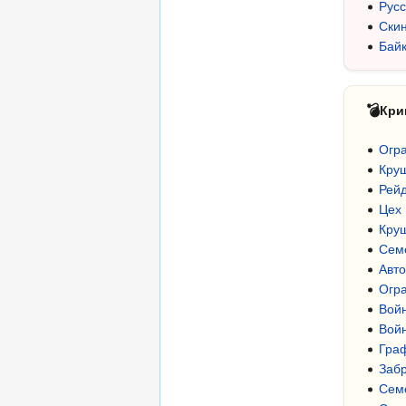
Рус
Ски
Бай
💣
Кри
Огр
Кру
Рей
Цех
Круш
Сем
Авто
Огр
Войн
Войн
Гра
Заб
Семе