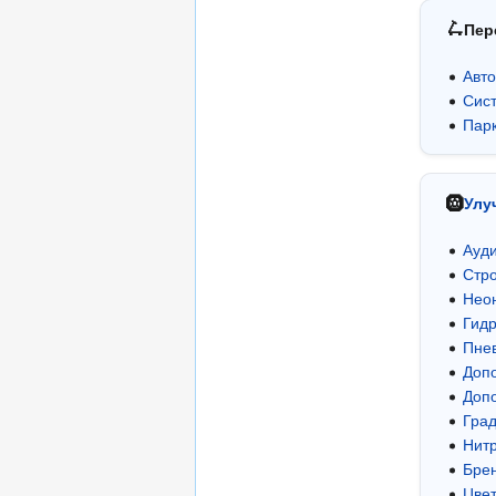
🛴
Пер
Авто
Сис
Парк
🛞
Улу
Ауд
Стр
Неон
Гид
Пне
Доп
Доп
Град
Нит
Бре
Цве