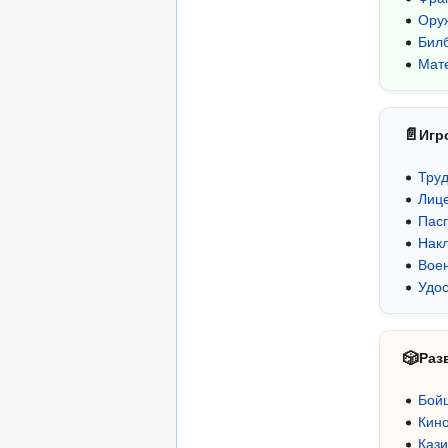
Ору
Бил
Мат
📄
Игр
Труд
Лиц
Пас
Накл
Вое
Удо
🎲
Раз
Бойц
Кин
Каз