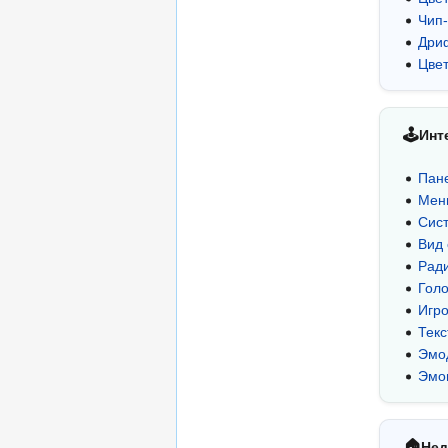
Чип
Дри
Цве
🕹
Инт
Пане
Мен
Сис
Вид 
Рад
Голо
Игро
Текс
Эмо
Эмо
🏠
Не