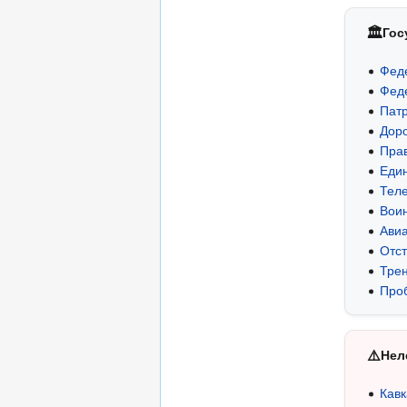
🏛
Гос
Фед
Фед
Патр
Дор
Прав
Еди
Тел
Воин
Ави
Отс
Тре
Про
⚠️
Нел
Кав